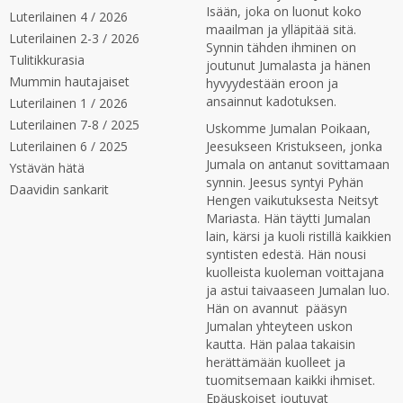
Isään, joka on luonut koko
Luterilainen 4 / 2026
maailman ja ylläpitää sitä.
Luterilainen 2-3 / 2026
Synnin tähden ihminen on
Tulitikkurasia
joutunut Jumalasta ja hänen
Mummin hautajaiset
hyvyydestään eroon ja
ansainnut kadotuksen.
Luterilainen 1 / 2026
Luterilainen 7-8 / 2025
Uskomme Jumalan Poikaan,
Luterilainen 6 / 2025
Jeesukseen Kristukseen, jonka
Jumala on antanut sovittamaan
Ystävän hätä
synnin. Jeesus syntyi Pyhän
Daavidin sankarit
Hengen vaikutuksesta Neitsyt
Mariasta. Hän täytti Jumalan
lain, kärsi ja kuoli ristillä kaikkien
syntisten edestä. Hän nousi
kuolleista kuoleman voittajana
ja astui taivaaseen Jumalan luo.
Hän on avannut pääsyn
Jumalan yhteyteen uskon
kautta. Hän palaa takaisin
herättämään kuolleet ja
tuomitsemaan kaikki ihmiset.
Epäuskoiset joutuvat