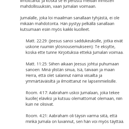
ilmoittanut ja koska se ei perustu meidän ihmisten
mahdollisuuksiin, vaan Jumalan voimaan.
Jumalalle, joka loi maailman sanallaan tyhjästä, ei ole
mikään mahdotonta. Hän pystyy pelkällä sanallaan
kutsumaan esiin myös kaikki kuolleet.
Matt. 22:29: (Jeesus sanoi saddukeuksille, jotka eivät
uskone ruumiin ylösnousemukseen): Te eksytte,
koska ette tunne Kirjoituksia ettekä Jumalan voimaa.
Matt. 11:25: Siihen aikaan Jeesus johtui puhumaan
sanoen: Minä ylistän sinua, Isä, taivaan ja maan
Herra, että olet salannut nämä viisailta ja
ymmärtäväisiltä ja ilmoittanut ne lapsenmielisille.
Room. 4:17: Aabraham uskoi Jumalaan, joka tekee
kuolle( eläviksi ja kutsuu olemattomat olemaan, niin
kuin ne olisivat.
Room. 4:21: Aabraham oli täysin varma siitä, että
minkä Jumala on luvannut, sen hän voi myös täyttää.