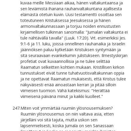
kuvaa meille Messiaan aikaa, hänen valtakuntaansa ja
sen leviämistä ihanana rauhanvaltakuntana ajallisesta
elämästä otetuin kuvin. Uusi testamentti osoittaa sen
toteutuneen Kristuksessa Jeesuksessa ja hänen
armonvaltakunnassaan ja torjuu noiden ennustusten
kirjaimellisen tulkinnan sanomalla: "Jumalan valtakunta ei
tule nähtävällä tavalla" (Luuk. 17:20). Vrt. esimerkiksi Jes.
9:1-6 ja 11. luku, joissa onnellinen rauhanaika ja Israelin
jäännöksen paluu kytketään Kristuksen syntymään ja
sitä seuraavaan evankeliumin julistukseen. Ilmestyskirjan
profetiat ovat kuvaannollisia ja ne tulee selittää
Raamatun selkeitten kohtien mukaan. Kristillisen kirkon
tunnustukset eivät tunne tuhatvuotisvaltakunnan oppia
ja ne opettavat Raamatun mukaisesti, että Kristus tulee
näkyväisesti enää ainoastaan kerran ja pitää silloin
viimeisen tuomion. Vähä katekismus: "Herättää
viimeisenä päivänä minut ja kaikki kuolleet."
247.
Miten voit ymmärtää ruumiin ylösnousemuksen?
Ruumiin ylösnousemus on niin valtava asia, etten
järjelläni voi sitä tajuta, mutta uskon sen
lapsenmielisesti, koska Jumala on sen Sanassaan