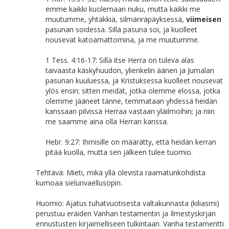
emme kaikki kuolemaan nuku, mutta kaikki me
muutumme, yhtäkkiä, silmänräpäyksessä,
viimeisen
pasunan soidessa. Sillä pasuna soi, ja kuolleet
nousevat katoamattomina, ja me muutumme.
1 Tess. 4:16-17: Sillä itse Herra on tuleva alas
taivaasta käskyhuudon, ylienkelin äänen ja Jumalan
pasunan kuuluessa, ja Kristuksessa kuolleet nousevat
ylös ensin; sitten meidät, jotka olemme elossa, jotka
olemme jääneet tänne, temmataan yhdessä heidän
kanssaan pilvissä Herraa vastaan yläilmoihin; ja niin
me saamme aina olla Herran kanssa.
Hebr. 9:27: Ihmisille on määrätty, että heidän kerran
pitää kuolla, mutta sen jälkeen tulee tuomio.
Tehtävä: Mieti, mikä yllä olevista raamatunkohdista
kumoaa sielunvaellusopin.
Huomio: Ajatus tuhatvuotisesta valtakunnasta (kiliasmi)
perustuu eräiden Vanhan testamentin ja Ilmestyskirjan
ennustusten kirjaimelliseen tulkintaan. Vanha testamentti