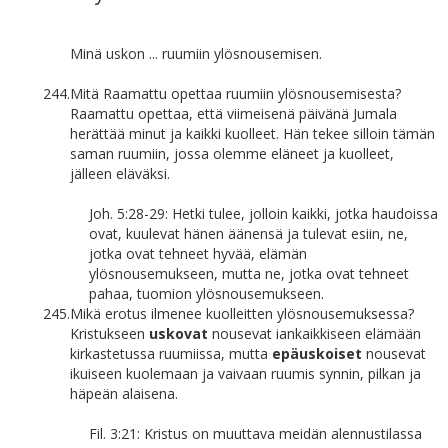
Minä uskon ... ruumiin ylösnousemisen.
244.
Mitä Raamattu opettaa ruumiin ylösnousemisesta?
Raamattu opettaa, että viimeisenä päivänä Jumala
herättää minut ja kaikki kuolleet. Hän tekee silloin tämän
saman ruumiin, jossa olemme eläneet ja kuolleet,
jälleen eläväksi.
Joh. 5:28-29: Hetki tulee, jolloin kaikki, jotka haudoissa
ovat, kuulevat hänen äänensä ja tulevat esiin, ne,
jotka ovat tehneet hyvää, elämän
ylösnousemukseen, mutta ne, jotka ovat tehneet
pahaa, tuomion ylösnousemukseen.
245.
Mikä erotus ilmenee kuolleitten ylösnousemuksessa?
Kristukseen
uskovat
nousevat iankaikkiseen elämään
kirkastetussa ruumiissa, mutta
epäuskoiset
nousevat
ikuiseen kuolemaan ja vaivaan ruumis synnin, pilkan ja
häpeän alaisena.
Fil. 3:21: Kristus on muuttava meidän alennustilassa