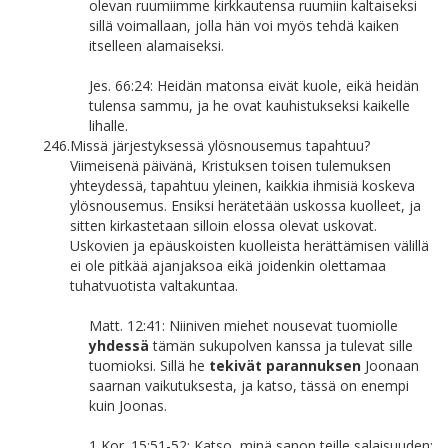
olevan ruumiimme kirkkautensa ruumiin kaltaiseksi
sillä voimallaan, jolla hän voi myös tehdä kaiken
itselleen alamaiseksi.
Jes. 66:24: Heidän matonsa eivät kuole, eikä heidän
tulensa sammu, ja he ovat kauhistukseksi kaikelle
lihalle.
246.
Missä järjestyksessä ylösnousemus tapahtuu?
Viimeisenä päivänä, Kristuksen toisen tulemuksen
yhteydessä, tapahtuu yleinen, kaikkia ihmisiä koskeva
ylösnousemus. Ensiksi herätetään uskossa kuolleet, ja
sitten kirkastetaan silloin elossa olevat uskovat.
Uskovien ja epäuskoisten kuolleista herättämisen välillä
ei ole pitkää ajanjaksoa eikä joidenkin olettamaa
tuhatvuotista valtakuntaa.
Matt. 12:41: Niiniven miehet nousevat tuomiolle
yhdessä
tämän sukupolven kanssa ja tulevat sille
tuomioksi. Sillä he
tekivät parannuksen
Joonaan
saarnan vaikutuksesta, ja katso, tässä on enempi
kuin Joonas.
1 Kor. 15:51-52: Katso, minä sanon teille salaisuuden: