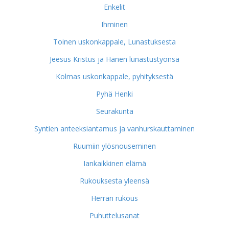
Enkelit
Ihminen
Toinen uskonkappale, Lunastuksesta
Jeesus Kristus ja Hänen lunastustyönsä
Kolmas uskonkappale, pyhityksestä
Pyhä Henki
Seurakunta
Syntien anteeksiantamus ja vanhurskauttaminen
Ruumiin ylösnouseminen
Iankaikkinen elämä
Rukouksesta yleensä
Herran rukous
Puhuttelusanat