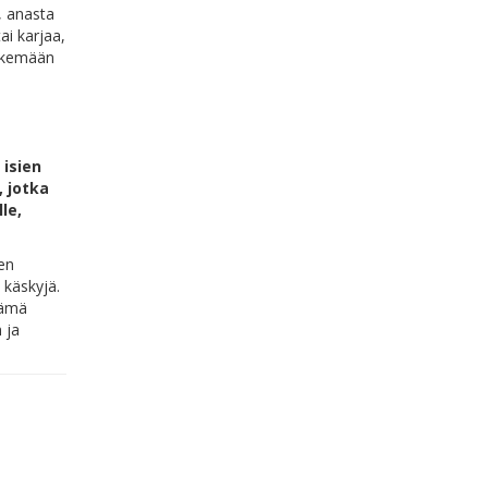
, anasta
i karjaa,
ekemään
 isien
, jotka
le,
Sen
 käskyjä.
nämä
 ja