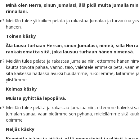
Minä olen Herra, sinun Jumalasi, älä pidä muita jumalia min
rinnallani.
on?
Meidän tulee yli kaiken pelätä ja rakastaa Jumalaa ja turvautua yks
häneen.
Toinen käsky
Älä lausu turhaan Herran, sinun Jumalasi, nimeä, sillä Herra 
rankaisematta sitä, joka lausuu turhaan hänen nimensä.
on?
Meidän tulee pelätä ja rakastaa Jumalaa niin, ettemme hänen ni
kautta toivota pahaa, vanno, taio, valehtele emmekä petä, vaan 
sitä kaikessa hädässä avuksi huudamme, rukoilemme, kiitämme j
ylistämme.
Kolmas käsky
Muista pyhittää lepopäivä.
on?
Meidän tulee pelätä ja rakastaa Jumalaa niin, ettemme halveksi sa
Jumalan sanaa, vaan pidämme sen pyhänä, mielellämme sitä kuu
opimme.
Neljäs käsky
Kunnioita isääsi ja äitiäsi, että menestyisit ja eläisit kau