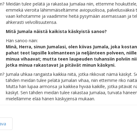
on?
Meidän tulee pelätä ja rakastaa Jumalaa niin, ettemme houkuttele
emmekä vieroita lähimmäiseltämme aviopuolisoa, palvelusväkeä ta
vaan kehotamme ja vaadimme heitä pysymään asemassaan ja t
ahkerasti velvollisuutensa.
Mitä Jumala näistä kaikista käskyistä sanoo?
Hän sanoo näin:
Minä, Herra, sinun Jumalasi, olen kiivas Jumala, joka kostan
pahat teot lapsille kolmanteen ja neljänteen polveen, niille
minua vihaavat; mutta teen laupeuden tuhansiin polviin niil
jotka minua rakastavat ja pitävät minun käskyni.
on?
Jumala uhkaa rangaista kaikkia niitä, jotka rikkovat nämä käskyt. 
tähden meidän tulee pelätä Jumalan vihaa, niin ettemme riko näitä
Mutta hän lupaa armonsa ja kaikkea hyvää kaikille, jotka pitävät 
käskyt. Sen tähden meidän tulee rakastaa Jumalaa, turvata häneen
mielellämme elää hänen käskyjensä mukaan.
ava