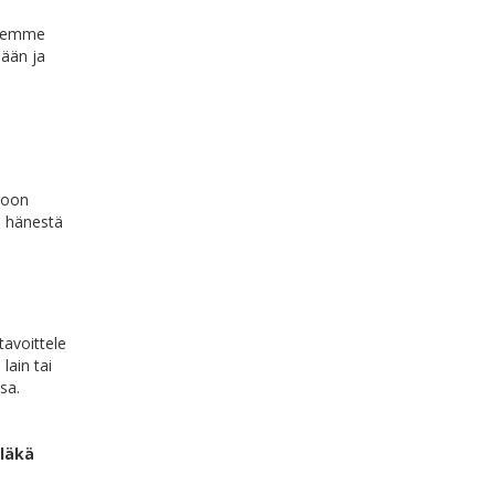
llemme
mään ja
noon
 hänestä
tavoittele
lain tai
sa.
äläkä