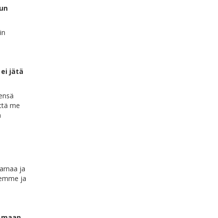
un
in
ei jätä
mensä
että me
a
arnaa ja
lemme ja
an maan