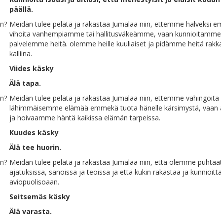
päällä.
on?
Meidän tulee pelätä ja rakastaa Jumalaa niin, ettemme halveksi
vihoita vanhempiamme tai hallitusväkeämme, vaan kunnioitamme
palvelemme heitä. olemme heille kuuliaiset ja pidämme heitä rakka
kalliina.
Viides käsky
Älä tapa.
on?
Meidän tulee pelätä ja rakastaa Jumalaa niin, ettemme vahingoita
lähimmäisemme elämää emmekä tuota hänelle kärsimystä, vaa
ja hoivaamme häntä kaikissa elämän tarpeissa.
Kuudes käsky
Älä tee huorin.
on?
Meidän tulee pelätä ja rakastaa Jumalaa niin, että olemme puhtaat
ajatuksissa, sanoissa ja teoissa ja että kukin rakastaa ja kunnioitt
aviopuolisoaan.
Seitsemäs käsky
Älä varasta.