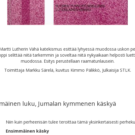
Martti Lutherin Vähä katekismus esittää lyhyessä muodossa uskon pe
oppi selittää niitä tarkemmin ja soveltaa niitä nykyaikaan helposti lue
muodossa. Esitys perustellaan raamatunlausein.
Toimittaja Markku Särelä, kuvitus Kimmo Pälikkö, Julkaisija STLK.
mäinen luku, Jumalan kymmenen käskyä
Niin kuin perheenisän tulee teroittaa tämä yksinkertaisesti perhek
Ensimmäinen käsky