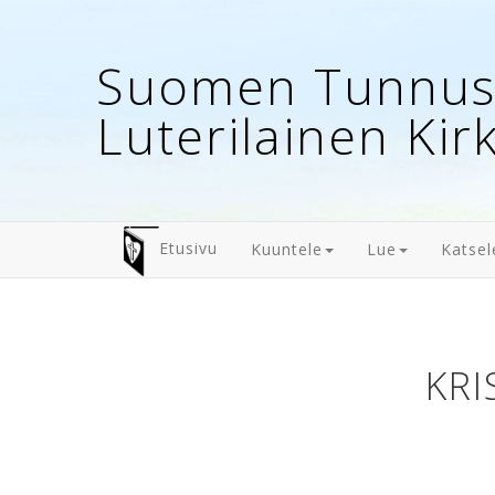
Suomen Tunnust
Luterilainen Kir
Etusivu
Kuuntele
Lue
Katsel
KRI