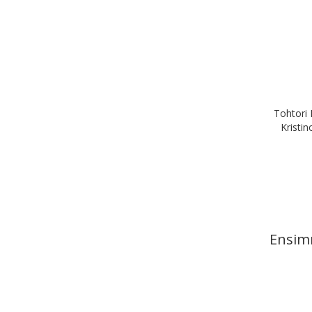
Tohtori 
Kristin
Ensim