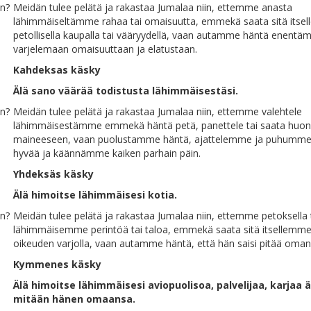
on?
Meidän tulee pelätä ja rakastaa Jumalaa niin, ettemme anasta
lähimmäiseltämme rahaa tai omaisuutta, emmekä saata sitä itse
petollisella kaupalla tai vääryydellä, vaan autamme häntä enentä
varjelemaan omaisuuttaan ja elatustaan.
Kahdeksas käsky
Älä sano väärää todistusta lähimmäisestäsi.
on?
Meidän tulee pelätä ja rakastaa Jumalaa niin, ettemme valehtele
lähimmäisestämme emmekä häntä petä, panettele tai saata huo
maineeseen, vaan puolustamme häntä, ajattelemme ja puhumme
hyvää ja käännämme kaiken parhain päin.
Yhdeksäs käsky
Älä himoitse lähimmäisesi kotia.
on?
Meidän tulee pelätä ja rakastaa Jumalaa niin, ettemme petoksella 
lähimmäisemme perintöä tai taloa, emmekä saata sitä itsellemme 
oikeuden varjolla, vaan autamme häntä, että hän saisi pitää oman
Kymmenes käsky
Älä himoitse lähimmäisesi aviopuolisoa, palvelijaa, karjaa 
mitään hänen omaansa.