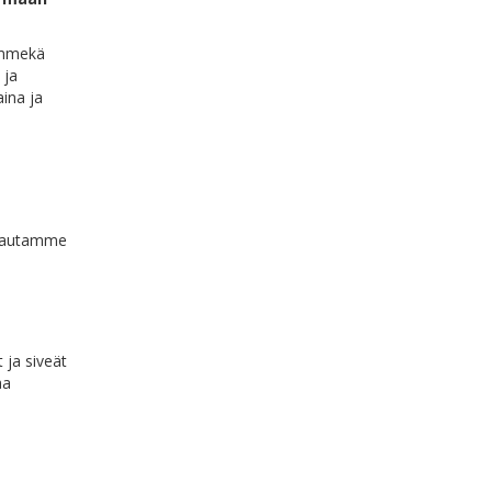
 emmekä
 ja
ina ja
n autamme
 ja siveät
aa