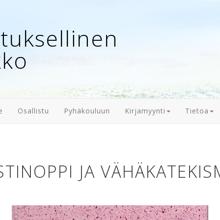
uksellinen
kko
e
Osallistu
Pyhäkouluun
Kirjamyynti
Tietoa
STINOPPI JA VÄHÄKATEKI