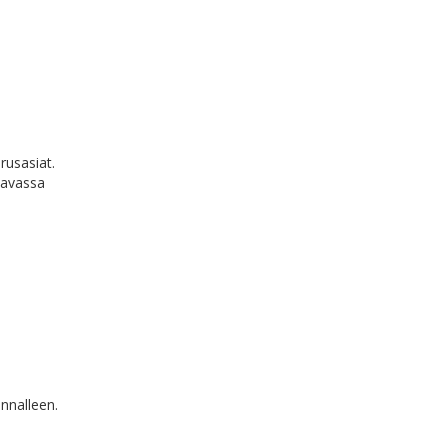
rusasiat.
ttavassa
unnalleen.